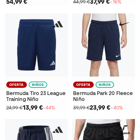
54,99 €
37,99 €
44,99 €
−16%
OFERTA
NIÑOS
OFERTA
NIÑOS
Bermuda Tiro 23 League
Bermuda Park 20 Fleece
Training Niño
Niño
13,99 €
23,99 €
24,99 €
−44%
39,99 €
−40%