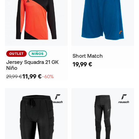
OUTLET
NIÑOS
Short Match
Jersey Squadra 21 GK
19,99 €
Niño
11,99 €
29,99 €
−60%