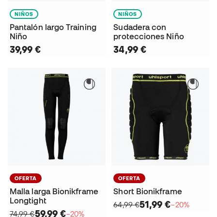
NIÑOS
NIÑOS
Pantalón largo Training
Sudadera con
Niño
protecciones Niño
39,99 €
34,99 €
OFERTA
OFERTA
Malla larga Bionikframe
Short Bionikframe
Longtight
51,99 €
64,99 €
−20%
59,99 €
74,99 €
−20%