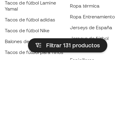
Tacos de fútbol Lamine
Ropa térmica
Yamal
Ropa Entrenamiento
Tacos de fútbol adidas
Jerseys de España
Tacos de fútbol Nike
Jerseys de fútbol
Balones de Fútbol
Filtrar 131
productos
Impermeables
Tacos de fútbol para niños
Espinilleras
Guantes para niños
Ropa de portero
Tenis para niños
Black Friday
Ropa para niños
Conviértete en
Member
ahora