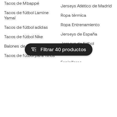
Tacos de Mbappé
Jerseys Atlético de Madrid
Tacos de fútbol Lamine
Ropa térmica
Yamal
Ropa Entrenamiento
Tacos de fútbol adidas
Jerseys de España
Tacos de fútbol Nike
Jerseys de fútbol
Balones de Fútbol
Filtrar 40
productos
Impermeables
Tacos de fútbol para niños
Espinilleras
Guantes para niños
Ropa de portero
Tenis para niños
Black Friday
Ropa para niños
Conviértete en
Member
ahora