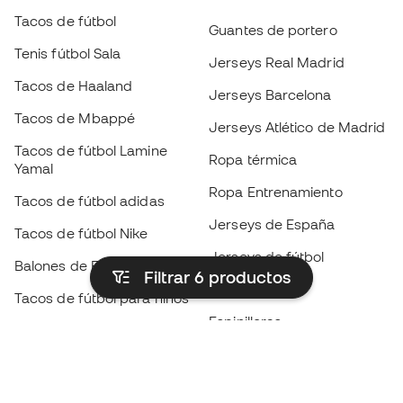
Tacos de fútbol
Guantes de portero
Tenis fútbol Sala
Jerseys Real Madrid
Tacos de Haaland
Jerseys Barcelona
Tacos de Mbappé
Jerseys Atlético de Madrid
Tacos de fútbol Lamine
Ropa térmica
Yamal
Ropa Entrenamiento
Tacos de fútbol adidas
Jerseys de España
Tacos de fútbol Nike
Jerseys de fútbol
Balones de Fútbol
Filtrar 6
productos
Impermeables
Tacos de fútbol para niños
Espinilleras
Guantes para niños
Ropa de portero
Tenis para niños
Black Friday
Ropa para niños