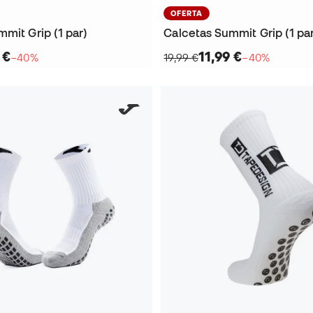
OFERTA
mit Grip (1 par)
Calcetas Summit Grip (1 pa
 €
11,99 €
−40%
19,99 €
−40%