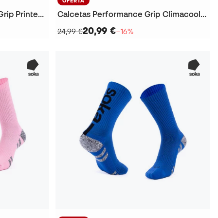
OFERTA
Calcetas Clásicos Football Grip Printed Cushioned (1 Par)
Calcetas Performance Grip Climacool Crew (3 pares)
20,99 €
24,99 €
−16%