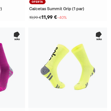
OFERTA
r)
Calcetas Summit Grip (1 par)
11,99 €
19,99 €
−40%