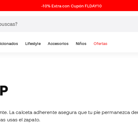
-10% Extra con Cupón FLDAY10
icionados
Lifestyle
Accesorios
Niños
Ofertas
IP
izante. La calceta adherente asegura que tu pie permanezca d
as usas el zapato.