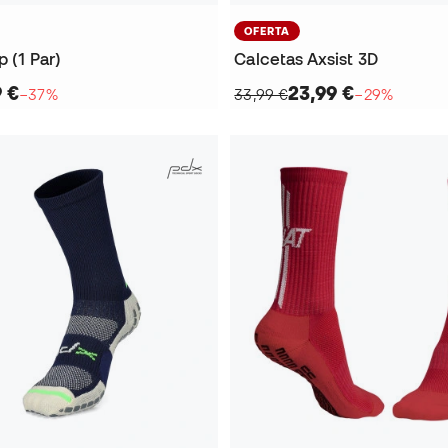
OFERTA
p (1 Par)
Calcetas Axsist 3D
9 €
23,99 €
−37%
33,99 €
−29%