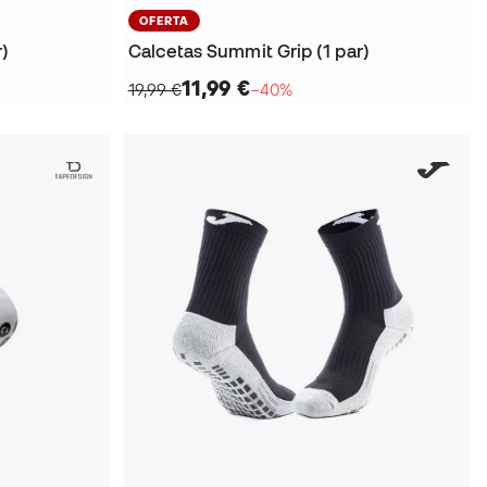
OFERTA
r)
Calcetas Summit Grip (1 par)
11,99 €
19,99 €
−40%