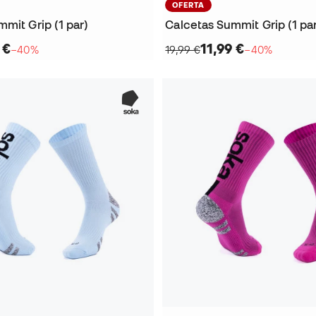
OFERTA
mit Grip (1 par)
Calcetas Summit Grip (1 pa
 €
11,99 €
−40%
19,99 €
−40%