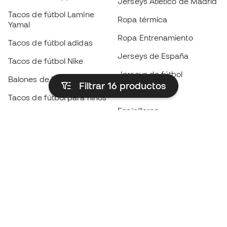
Jerseys Atlético de Madrid
Tacos de fútbol Lamine
Ropa térmica
Yamal
Ropa Entrenamiento
Tacos de fútbol adidas
Jerseys de España
Tacos de fútbol Nike
Jerseys de fútbol
Balones de Fútbol
Filtrar 16
productos
Impermeables
Tacos de fútbol para niños
Espinilleras
Guantes para niños
Ropa de portero
Tenis para niños
Black Friday
Ropa para niños
Conviértete en
Member
ahora