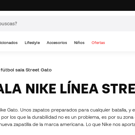
icionados
Lifestyle
Accesorios
Niños
Ofertas
 fútbol sala Street Gato
SALA NIKE LÍNEA STR
Nike Gato. Unos zapatos preparados para cualquier batalla, y e
s por los que la durabilidad no es un problema, es por su zon
a nueva zapatilla de la marca americana. Lo que Nike nos apor