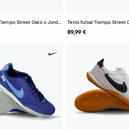
Tenis futsal Tiempo Street Gato x Jordan
Tenis futsal Tiempo Street 
89,99 €