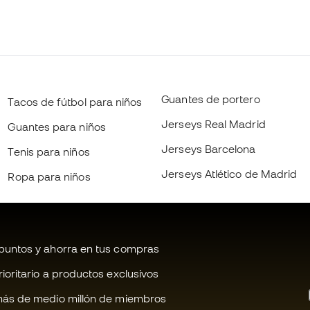
Guantes de portero
Tacos de fútbol para niños
Jerseys Real Madrid
Guantes para niños
Jerseys Barcelona
Tenis para niños
Jerseys Atlético de Madrid
Ropa para niños
untos y ahorra en tus compras
oritario a productos exclusivos
ás de medio millón de miembros