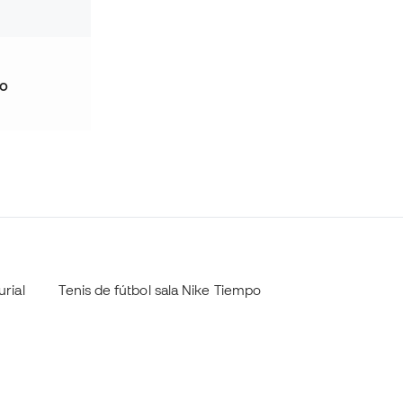
ño
urial
Tenis de fútbol sala Nike Tiempo