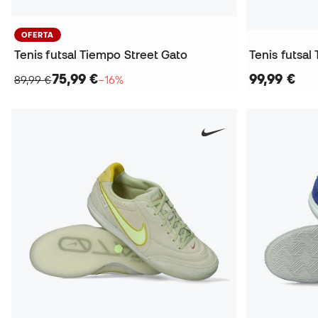
OFERTA
Tenis futsal Tiempo Street Gato
75,99 €
99,99 €
89,99 €
−16%