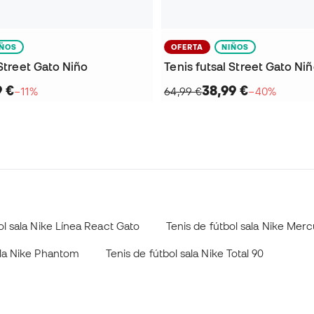
IÑOS
OFERTA
NIÑOS
 Street Gato Niño
Tenis futsal Street Gato Ni
9 €
38,99 €
−11%
64,99 €
−40%
ol sala Nike Línea React Gato
Tenis de fútbol sala Nike Merc
ala Nike Phantom
Tenis de fútbol sala Nike Total 90