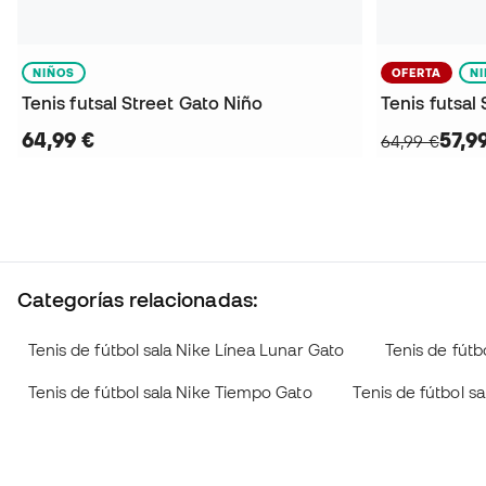
NIÑOS
OFERTA
N
Tenis futsal Street Gato Niño
Tenis futsal
64,99 €
57,9
64,99 €
Categorías relacionadas:
Tenis de fútbol sala Nike Línea Lunar Gato
Tenis de fútb
Tenis de fútbol sala Nike Tiempo Gato
Tenis de fútbol s