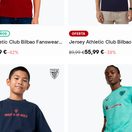
IÑOS
OFERTA
Playera Athletic Club Bilbao Fanswear 2025-2026 Niño
9 €
55,99 €
−42%
89,99 €
−38%