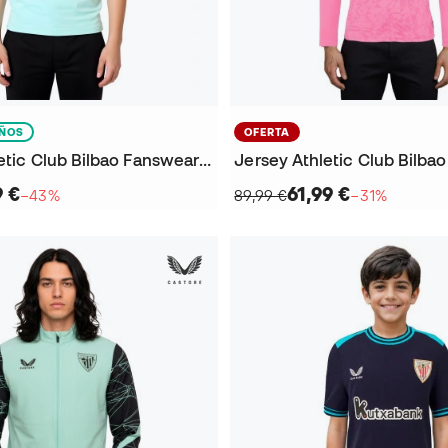
IÑOS
OFERTA
Playera Athletic Club Bilbao Fanswear 2025-2026 Niño
9 €
61,99 €
−43%
89,99 €
−31%