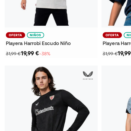
OFERTA
NIÑOS
OFERTA
N
Playera Harrobi Escudo Niño
Playera Har
19,99 €
19,99
31,99 €
−38%
31,99 €