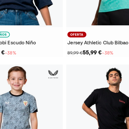
IÑOS
OFERTA
robi Escudo Niño
 €
55,99 €
−38%
89,99 €
−38%