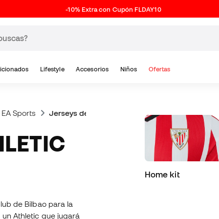
-10% Extra con Cupón FLDAY10
icionados
Lifestyle
Accesorios
Niños
Ofertas
 EA Sports
Jerseys del Athletic Club de Bilbao
Home kit
lub de Bilbao para la
 un Athletic que jugará