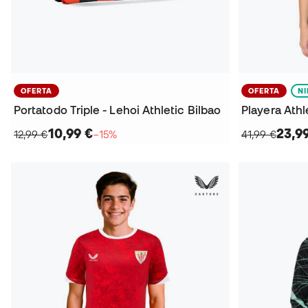
OFERTA
OFERTA
N
Portatodo Triple - Lehoi Athletic Bilbao
10,99 €
23,9
12,99 €
−15%
41,99 €