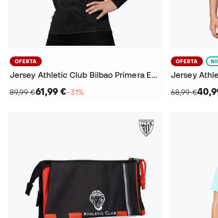
OFERTA
OFERTA
N
Jersey Athletic Club Bilbao Primera Equipación Portero M/L 2025-2026
61,99 €
40,9
89,99 €
−31%
68,99 €