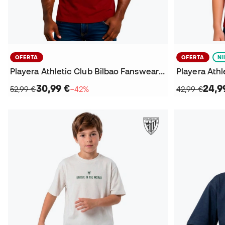
OFERTA
OFERTA
N
Playera Athletic Club Bilbao Fanswear 2025-2026
30,99 €
24,9
52,99 €
−42%
42,99 €