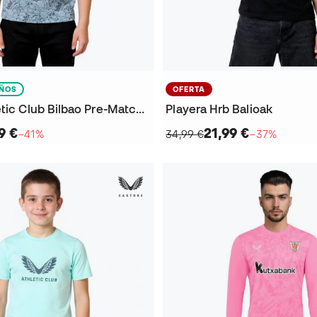
IÑOS
OFERTA
Jersey Athletic Club Bilbao Pre-Match 2025-2026 Niño
Playera Hrb Balioak
9 €
21,99 €
−41%
34,99 €
−37%