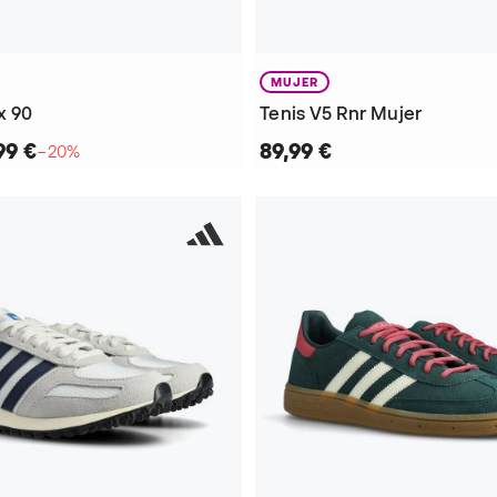
MUJER
x 90
Tenis V5 Rnr Mujer
99 €
89,99 €
−20%