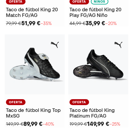
OFERTA
OFERTA
NIÑOS
Taco de fútbol King 20
Taco de fútbol King 20
Match FG/AG
Play FG/AG Niño
51,99 €
35,99 €
79,99 €
−35%
44,99 €
−20%
OFERTA
OFERTA
Taco de fútbol King Top
Taco de fútbol King
MxSG
Platinum FG/AG
89,99 €
149,99 €
149,99 €
−40%
199,99 €
−25%