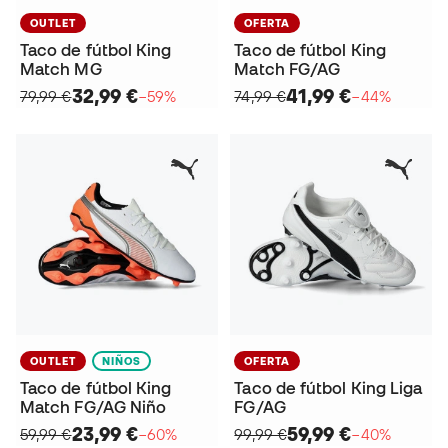
OUTLET
OFERTA
Taco de fútbol King
Taco de fútbol King
Match MG
Match FG/AG
32,99 €
41,99 €
79,99 €
−59%
74,99 €
−44%
OUTLET
NIÑOS
OFERTA
Taco de fútbol King
Taco de fútbol King Liga
Match FG/AG Niño
FG/AG
23,99 €
59,99 €
59,99 €
−60%
99,99 €
−40%