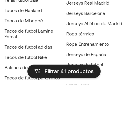
Tenis fútbol Sala
Jerseys Real Madrid
Tacos de Haaland
Jerseys Barcelona
Tacos de Mbappé
Jerseys Atlético de Madrid
Tacos de fútbol Lamine
Ropa térmica
Yamal
Ropa Entrenamiento
Tacos de fútbol adidas
Jerseys de España
Tacos de fútbol Nike
Jerseys de fútbol
Balones de Fútbol
Filtrar 41
productos
Impermeables
Tacos de fútbol para niños
Espinilleras
Guantes para niños
Ropa de portero
Tenis para niños
Black Friday
Ropa para niños