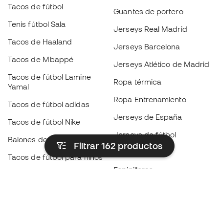
Tacos de fútbol
Guantes de portero
Tenis fútbol Sala
Jerseys Real Madrid
Tacos de Haaland
Jerseys Barcelona
Tacos de Mbappé
Jerseys Atlético de Madrid
Tacos de fútbol Lamine
Ropa térmica
Yamal
Ropa Entrenamiento
Tacos de fútbol adidas
Jerseys de España
Tacos de fútbol Nike
Jerseys de fútbol
Balones de Fútbol
Filtrar 162
productos
Impermeables
Tacos de fútbol para niños
Espinilleras
Guantes para niños
Ropa de portero
Tenis para niños
Black Friday
Ropa para niños