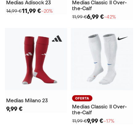
Medias Adisock 23
Medias Classic II Over-
the-Calf
11,99 €
14,99 €
−20%
6,99 €
11,99 €
−42%
OFERTA
Medias Milano 23
Medias Classic II Over-
9,99 €
the-Calf
9,99 €
11,99 €
−17%