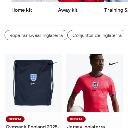
Home kit
Away kit
Training &
Match
Ropa fanswear Inglaterra
Conjuntos de Inglaterra
OFERTA
OFERTA
Gymsack England 2025-
Jersey Inglaterra