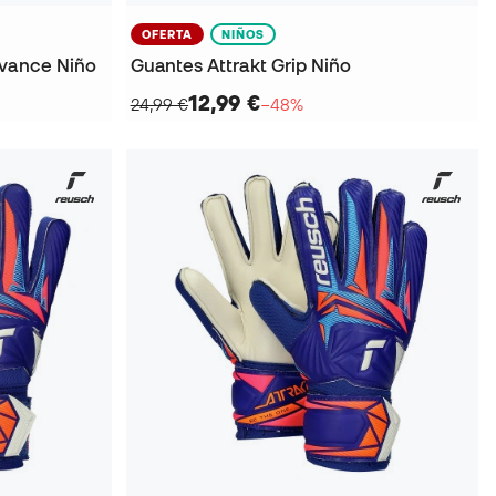
OFERTA
NIÑOS
dvance Niño
Guantes Attrakt Grip Niño
12,99 €
24,99 €
−48%