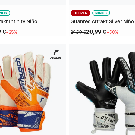
IÑOS
OFERTA
NIÑOS
akt Infinity Niño
Guantes Attrakt Silver Niño
9 €
20,99 €
−25%
29,99 €
−30%