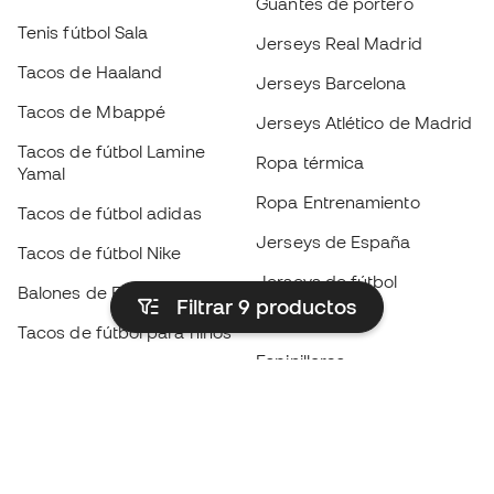
Guantes de portero
Tenis fútbol Sala
Jerseys Real Madrid
Tacos de Haaland
Jerseys Barcelona
Tacos de Mbappé
Jerseys Atlético de Madrid
Tacos de fútbol Lamine
Ropa térmica
Yamal
Ropa Entrenamiento
Tacos de fútbol adidas
Jerseys de España
Tacos de fútbol Nike
Jerseys de fútbol
Balones de Fútbol
Filtrar 9
productos
Impermeables
Tacos de fútbol para niños
Espinilleras
Guantes para niños
Ropa de portero
Tenis para niños
Black Friday
Ropa para niños