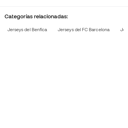
Categorías relacionadas:
Jerseys del Benfica
Jerseys del FC Barcelona
Jer