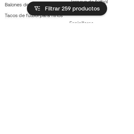
Jerseys de fútbol
Balones de Fútbol
Filtrar 259
productos
Impermeables
Tacos de fútbol para niños
Espinilleras
Guantes para niños
Ropa de portero
Tenis para niños
Black Friday
Ropa para niños
Conviértete en
Member
ahora
Acumula puntos y ahorra en tus compras
Acceso prioritario a productos exclusivos
Únete a más de medio millón de miembros