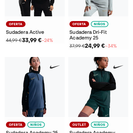
OFERTA
OFERTA
NIÑOS
Sudadera Active
Sudadera Dri-Fit
Academy 25
33,99 €
44,99 €
−24%
24,99 €
37,99 €
−34%
OFERTA
NIÑOS
OUTLET
NIÑOS
Sudadera Academy 25
Sudadera Academy