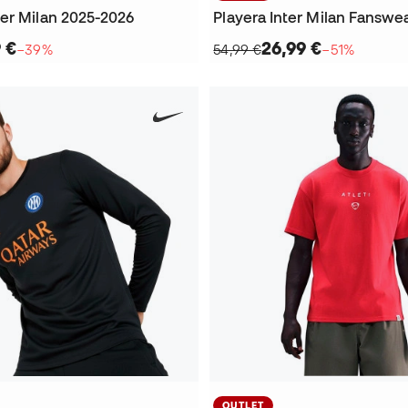
er Milan 2025-2026
Playera Inter Milan Fanswe
 €
26,99 €
−39%
54,99 €
−51%
OUTLET