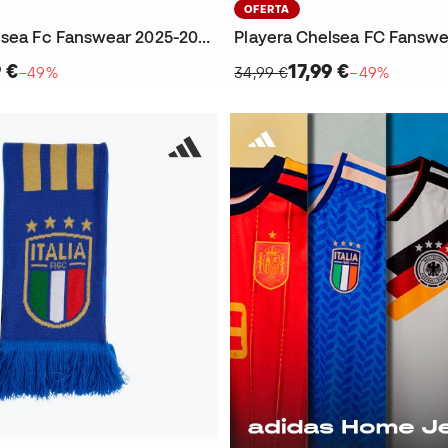
OFERTA
Playera Chelsea Fc Fanswear 2025-2026
9 €
17,99 €
−49%
34,99 €
−49%