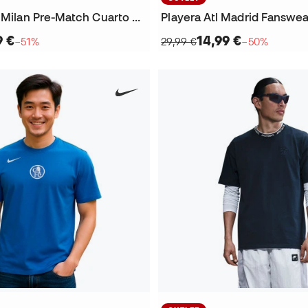
Jersey Inter Milan Pre-Match Cuarto Uniforme 2025-2026
Playera Atl Madrid Fanswe
9 €
14,99 €
−51%
29,99 €
−50%