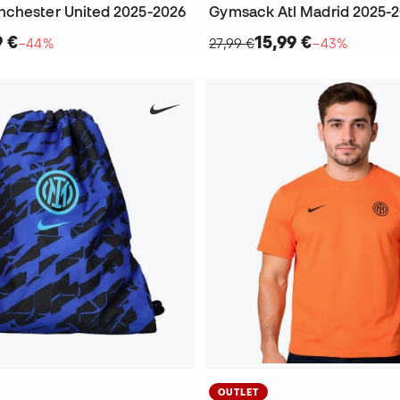
chester United 2025-2026
Gymsack Atl Madrid 2025-
9 €
15,99 €
−44%
27,99 €
−43%
OUTLET