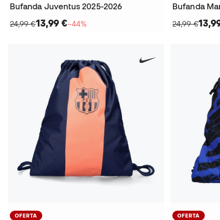
Bufanda Juventus 2025-2026
Bufanda Man
13,99 €
13,9
24,99 €
−44%
24,99 €
OFERTA
OFERTA