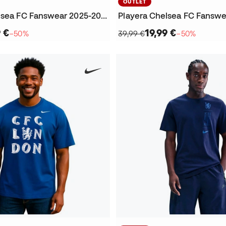
OUTLET
Playera Chelsea FC Fanswear 2025-2026
9 €
19,99 €
−50%
39,99 €
−50%