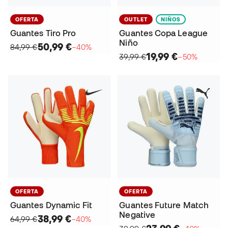
OFERTA
OUTLET
NIÑOS
Guantes Tiro Pro
Guantes Copa League
Niño
50,99 €
84,99 €
−40%
19,99 €
39,99 €
−50%
OFERTA
OFERTA
Guantes Dynamic Fit
Guantes Future Match
Negative
38,99 €
64,99 €
−40%