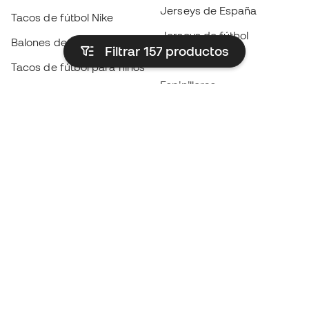
Jerseys de España
Tacos de fútbol Nike
Jerseys de fútbol
Balones de Fútbol
Filtrar 157
productos
Impermeables
Tacos de fútbol para niños
Espinilleras
Guantes para niños
Ropa de portero
Tenis para niños
Black Friday
Ropa para niños
Conviértete en
Member
ahora
Acumula puntos y ahorra en tus compras
Acceso prioritario a productos exclusivos