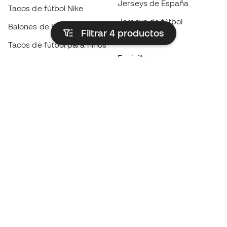
Jerseys de España
Tacos de fútbol Nike
Jerseys de fútbol
Balones de Fútbol
Filtrar 4
productos
Impermeables
Tacos de fútbol para niños
Espinilleras
Guantes para niños
Ropa de portero
Tenis para niños
Black Friday
Ropa para niños
Conviértete en
Member
ahora
Acumula puntos y ahorra en tus compras
Acceso prioritario a productos exclusivos
Únete a más de medio millón de miembros