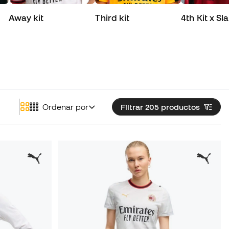
Away kit
Third kit
4th Kit x S
Ordenar por
Filtrar 205
productos