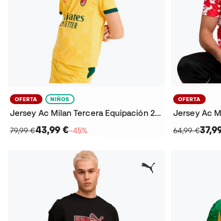
OFERTA
NIÑOS
OFERTA
Jersey Ac Milan Tercera Equipación 2025-2026 Niño
Jersey Ac M
43,99 €
37,9
79,99 €
−45%
64,99 €