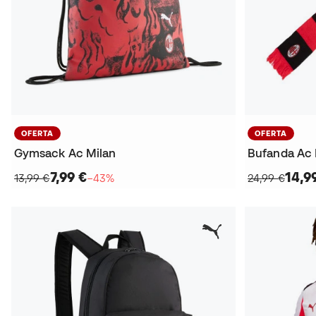
OFERTA
OFERTA
Gymsack Ac Milan
Bufanda Ac 
7,99 €
14,9
13,99 €
−43%
24,99 €