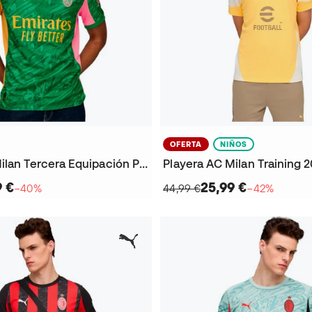
OFERTA
NIÑOS
Jersey AC Milan Tercera Equipación Portero 2025-2026
9 €
25,99 €
−40%
44,99 €
−42%