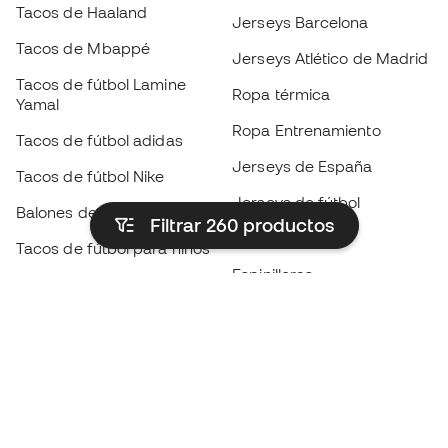
Tacos de Haaland
Jerseys Barcelona
Tacos de Mbappé
Jerseys Atlético de Madrid
Tacos de fútbol Lamine
Ropa térmica
Yamal
Ropa Entrenamiento
Tacos de fútbol adidas
Jerseys de España
Tacos de fútbol Nike
Jerseys de fútbol
Balones de Fútbol
Filtrar 260
productos
Impermeables
Tacos de fútbol para niños
Espinilleras
Guantes para niños
Ropa de portero
Tenis para niños
Black Friday
Ropa para niños
Conviértete en