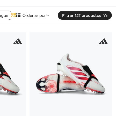
eague
Tacos de fútbol adidas Predator Club
Ordenar por
Filtrar 127
productos