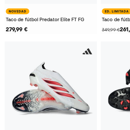
NOVEDAD
ED. LIMITADA
Taco de fútbol Predator Elite FT FG
279,99 €
261
349,99 €