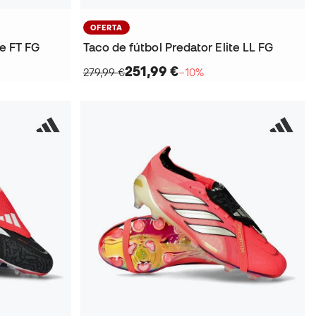
OFERTA
te FT FG
Taco de fútbol Predator Elite LL FG
251,99 €
279,99 €
−10%