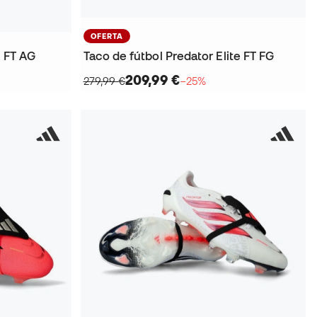
OFERTA
o FT AG
Taco de fútbol Predator Elite FT FG
209,99 €
279,99 €
−25%