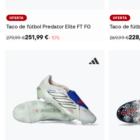
OFERTA
OFERTA
Taco de fútbol Predator Elite FT FG
Taco de fútb
251,99 €
228
279,99 €
−10%
269,99 €