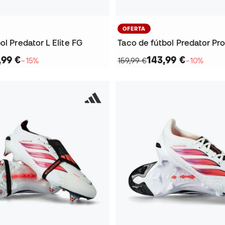
OFERTA
ol Predator L Elite FG
Taco de fútbol Predator Pr
,99 €
143,99 €
−15%
159,99 €
−10%