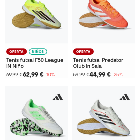
OFERTA
NIÑOS
OFERTA
Tenis futsal F50 League
Tenis futsal Predator
IN Niño
Club In Sala
62,99 €
44,99 €
69,99 €
−10%
59,99 €
−25%