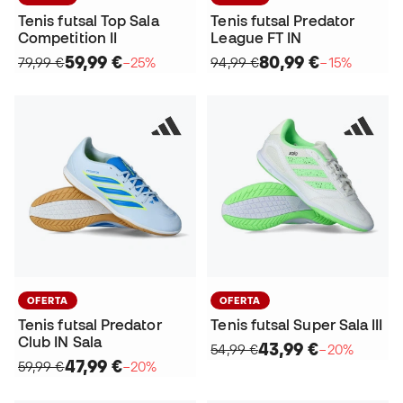
Tenis futsal Top Sala
Tenis futsal Predator
Competition II
League FT IN
59,99 €
80,99 €
79,99 €
−25%
94,99 €
−15%
OFERTA
OFERTA
Tenis futsal Predator
Tenis futsal Super Sala III
Club IN Sala
43,99 €
54,99 €
−20%
47,99 €
59,99 €
−20%