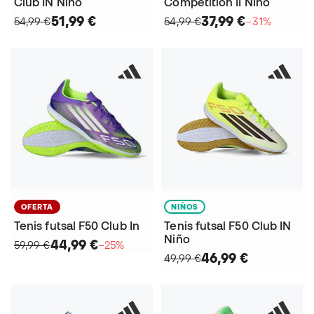
Club IN Niño
Competition II Niño
51,99 €
37,99 €
54,99 €
54,99 €
−31%
OFERTA
NIÑOS
Tenis futsal F50 Club In
Tenis futsal F50 Club IN
Niño
44,99 €
59,99 €
−25%
46,99 €
49,99 €