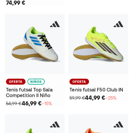
74,99 €
OFERTA
NIÑOS
OFERTA
Tenis futsal Top Sala
Tenis futsal F50 Club IN
Competition II Niño
44,99 €
59,99 €
−25%
46,99 €
54,99 €
−15%