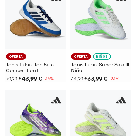
OFERTA
OFERTA
NIÑOS
Tenis futsal Top Sala
Tenis futsal Super Sala III
Competition II
Niño
43,99 €
33,99 €
79,99 €
−45%
44,99 €
−24%