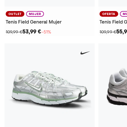
OUTLET
MUJER
OFERTA
M
Tenis Field General Mujer
Tenis Field 
53,99 €
55,9
109,99 €
−51%
109,99 €