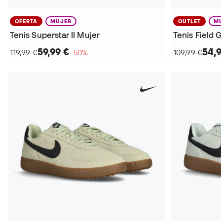
OFERTA
MUJER
OUTLET
M
Tenis Superstar II Mujer
Tenis Field 
59,99 €
54,
119,99 €
−50%
109,99 €