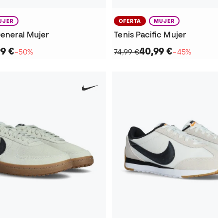
UJER
OFERTA
MUJER
General Mujer
Tenis Pacific Mujer
99 €
40,99 €
−50%
74,99 €
−45%