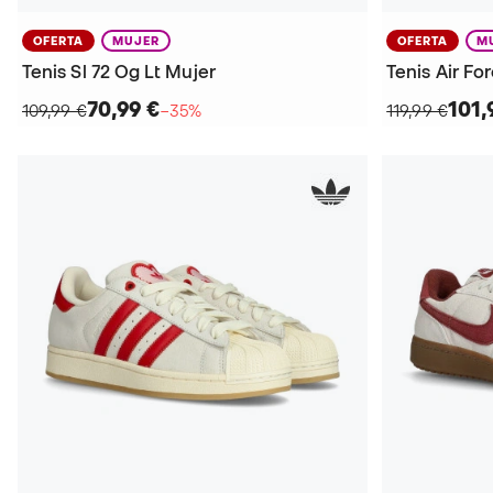
OFERTA
MUJER
OFERTA
M
Tenis Sl 72 Og Lt Mujer
Tenis Air Fo
70,99 €
101,
109,99 €
−35%
119,99 €