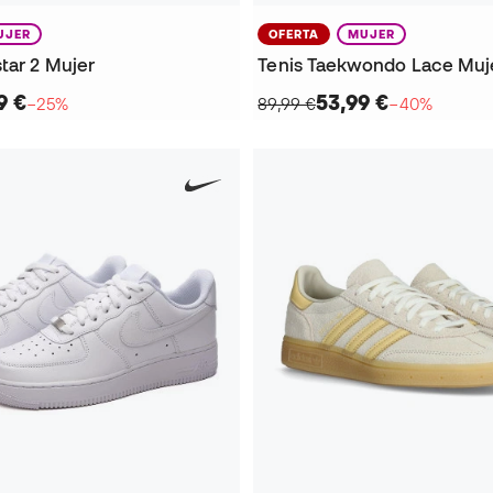
UJER
OFERTA
MUJER
tar 2 Mujer
Tenis Taekwondo Lace Muj
9 €
53,99 €
−25%
89,99 €
−40%