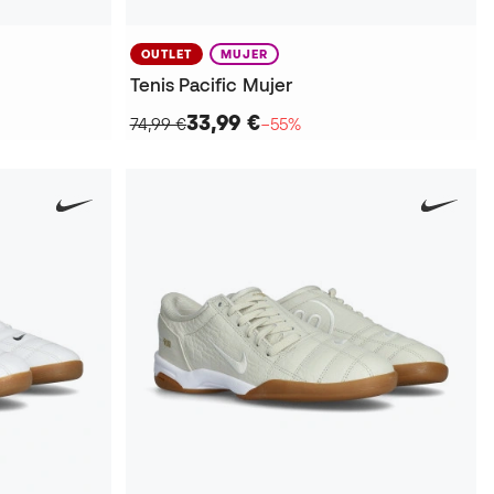
OUTLET
MUJER
Tenis Pacific Mujer
33,99 €
74,99 €
−55%