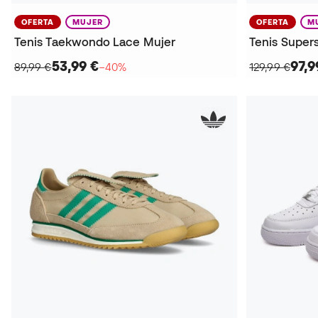
OFERTA
MUJER
OFERTA
M
Tenis Taekwondo Lace Mujer
Tenis Supers
53,99 €
97,9
89,99 €
−40%
129,99 €