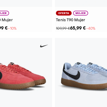
UJER
OFERTA
MUJER
0 Mujer
Tenis T90 Mujer
99 €
65,99 €
−10%
109,99 €
−40%