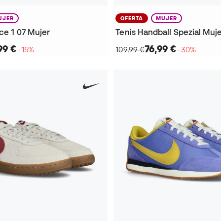
UJER
OFERTA
MUJER
rce 1 07 Mujer
Tenis Handball Spezial Muj
99 €
76,99 €
−15%
109,99 €
−30%