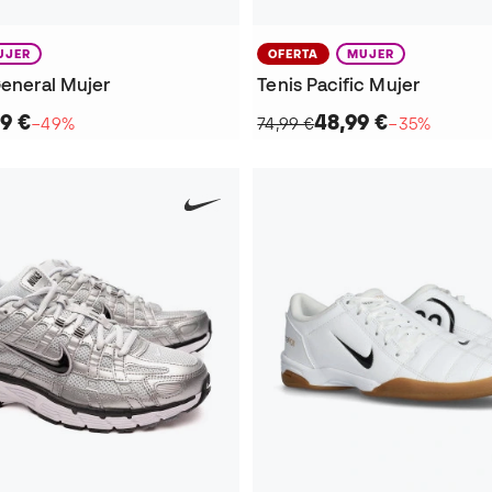
UJER
OFERTA
MUJER
General Mujer
Tenis Pacific Mujer
9 €
48,99 €
−49%
74,99 €
−35%