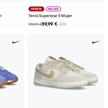
OFERTA
MUJER
er
Tenis Superstar II Mujer
59,99 €
119,99 €
−50%