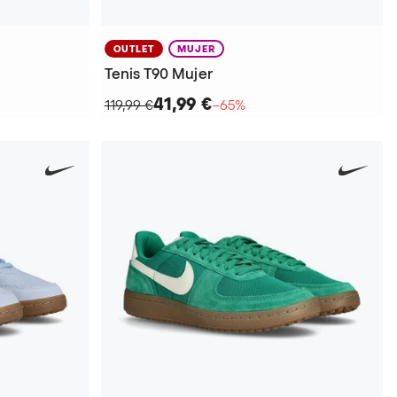
OUTLET
MUJER
Tenis T90 Mujer
41,99 €
119,99 €
−65%