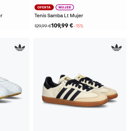
OFERTA
MUJER
er
Tenis Samba Lt Mujer
109,99 €
129,99 €
−15%