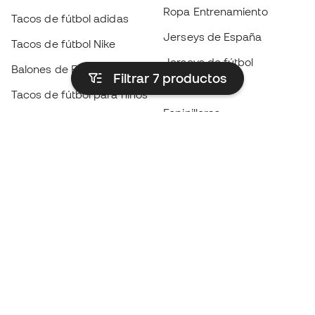
Ropa Entrenamiento
Tacos de fútbol adidas
Jerseys de España
Tacos de fútbol Nike
Jerseys de fútbol
Balones de Fútbol
Filtrar 7
productos
Impermeables
Tacos de fútbol para niños
Espinilleras
Guantes para niños
Ropa de portero
Tenis para niños
Black Friday
Ropa para niños
Conviértete en
Member
ahora
Acumula puntos y ahorra en tus compras