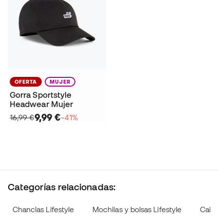
OFERTA
MUJER
Gorra Sportstyle
Headwear Mujer
9,99 €
16,99 €
−41%
Categorías relacionadas:
Chanclas Lifestyle
Mochilas y bolsas Lifestyle
Calce