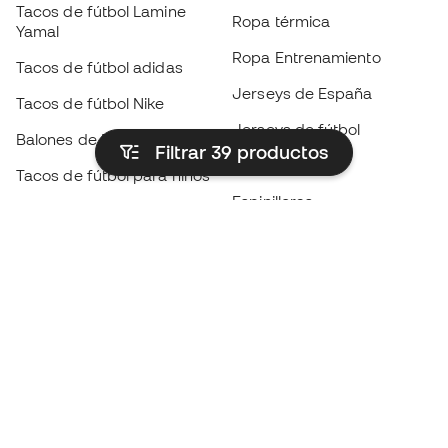
Tacos de fútbol Lamine
Ropa térmica
Yamal
Ropa Entrenamiento
Tacos de fútbol adidas
Jerseys de España
Tacos de fútbol Nike
Jerseys de fútbol
Balones de Fútbol
Filtrar 39
productos
Impermeables
Tacos de fútbol para niños
Espinilleras
Guantes para niños
Ropa de portero
Tenis para niños
Black Friday
Ropa para niños
Conviértete en
Member
ahora