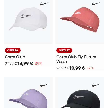
OFERTA
OUTLET
Gorra Club
Gorra Club Fly Futura
Wash
13,99 €
22,99 €
−39%
10,99 €
24,99 €
−56%