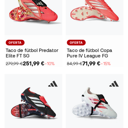
OFERTA
OFERTA
Taco de fútbol Predator
Taco de fútbol Copa
Elite FT SG
Pure IV League FG
251,99 €
71,99 €
279,99 €
−10%
84,99 €
−15%