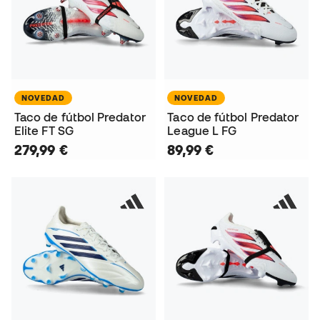
NOVEDAD
NOVEDAD
Taco de fútbol Predator
Taco de fútbol Predator
Elite FT SG
League L FG
279,99 €
89,99 €