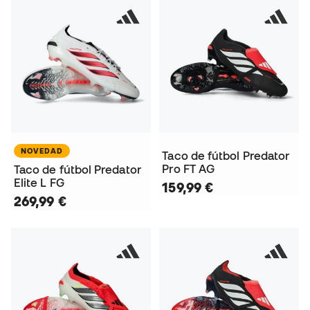
NOVEDAD
Taco de fútbol Predator
Pro FT AG
Taco de fútbol Predator
Elite L FG
159,99 €
269,99 €