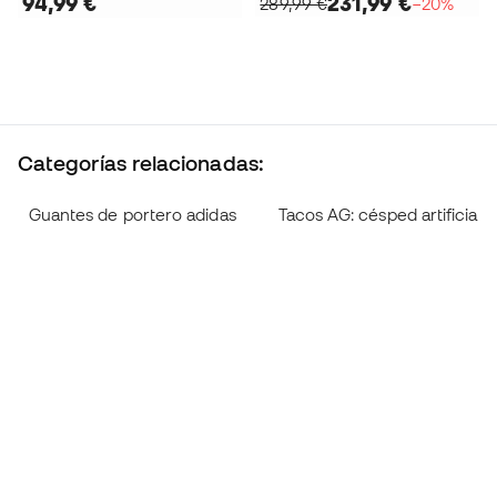
94,99 €
231,99 €
289,99 €
−20%
Categorías relacionadas:
Guantes de portero adidas
Tacos AG: césped artificial