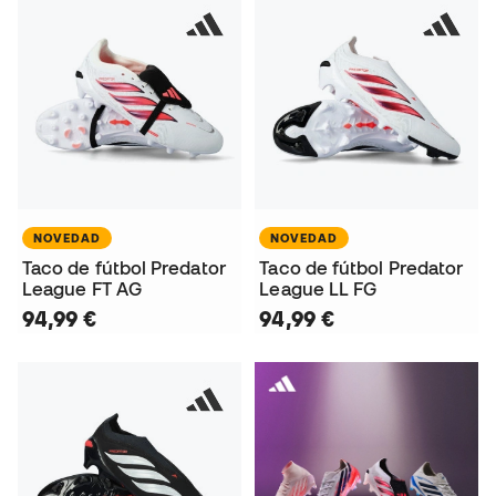
NOVEDAD
NOVEDAD
Taco de fútbol Predator
Taco de fútbol Predator
League FT AG
League LL FG
94,99 €
94,99 €