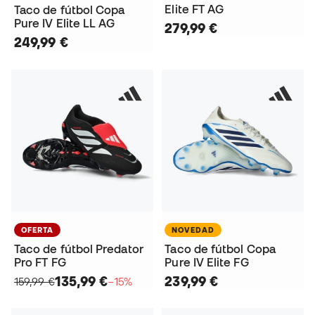
Elite FT AG
Taco de fútbol Copa
Pure IV Elite LL AG
279,99 €
249,99 €
OFERTA
NOVEDAD
Taco de fútbol Predator
Taco de fútbol Copa
Pro FT FG
Pure IV Elite FG
135,99 €
239,99 €
159,99 €
−15%