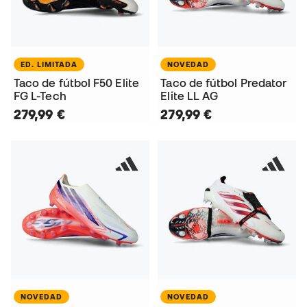
ED. LIMITADA
NOVEDAD
Taco de fútbol F50 Elite
Taco de fútbol Predator
FG L-Tech
Elite LL AG
279,99 €
279,99 €
NOVEDAD
NOVEDAD