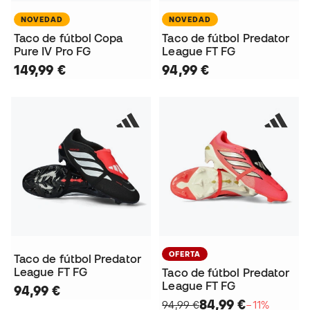
NOVEDAD
NOVEDAD
Taco de fútbol Copa
Taco de fútbol Predator
Pure IV Pro FG
League FT FG
149,99 €
94,99 €
OFERTA
Taco de fútbol Predator
League FT FG
Taco de fútbol Predator
League FT FG
94,99 €
84,99 €
94,99 €
−11%