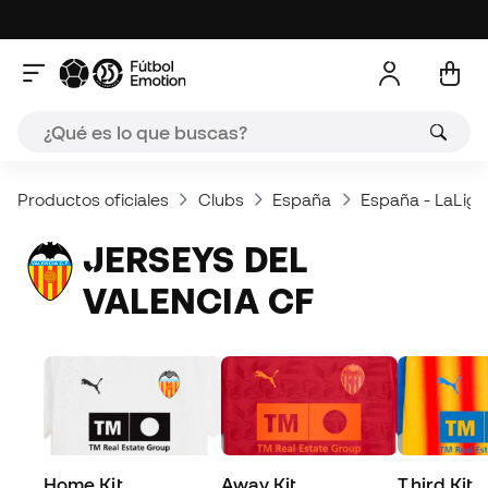
Productos oficiales
Clubs
España
España - LaLiga
JERSEYS DEL
VALENCIA CF
Home Kit
Away Kit
Third Kit