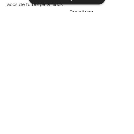
Impermeables
Tacos de fútbol para niños
Espinilleras
Guantes para niños
Ropa de portero
Tenis para niños
Black Friday
Ropa para niños
Conviértete en
Member
ahora
Acumula puntos y ahorra en tus compras
Acceso prioritario a productos exclusivos
Únete a más de medio millón de miembros