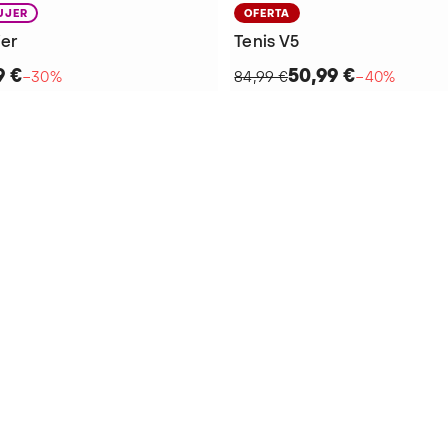
UJER
OFERTA
jer
Tenis V5
9 €
50,99 €
−30%
84,99 €
−40%