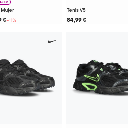
UJER
r Mujer
Tenis V5
9 €
84,99 €
−11%