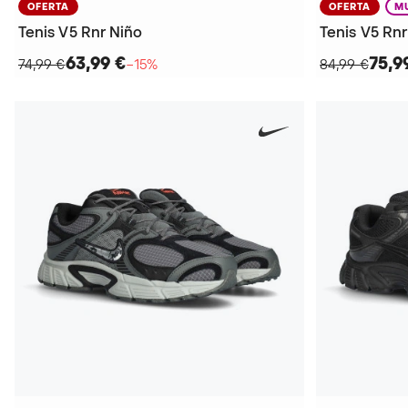
OFERTA
OFERTA
M
Tenis V5 Rnr Niño
Tenis V5 Rn
63,99 €
75,9
74,99 €
−15%
84,99 €