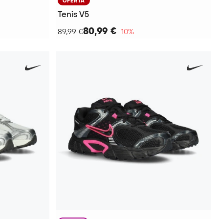
OFERTA
Tenis V5
80,99 €
89,99 €
−10%