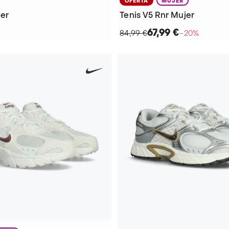
OFERTA
MUJER
jer
Tenis V5 Rnr Mujer
67,99 €
84,99 €
−20%