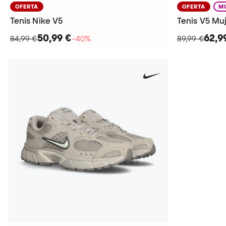
OFERTA
OFERTA
M
Tenis Nike V5
Tenis V5 Mu
50,99 €
62,9
84,99 €
−40%
89,99 €