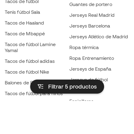
Tacos de fútbol
Guantes de portero
Tenis fútbol Sala
Jerseys Real Madrid
Tacos de Haaland
Jerseys Barcelona
Tacos de Mbappé
Jerseys Atlético de Madrid
Tacos de fútbol Lamine
Ropa térmica
Yamal
Ropa Entrenamiento
Tacos de fútbol adidas
Jerseys de España
Tacos de fútbol Nike
Jerseys de fútbol
Balones de Fútbol
Filtrar 5
productos
Impermeables
Tacos de fútbol para niños
Espinilleras
Guantes para niños
Ropa de portero
Tenis para niños
Black Friday
Ropa para niños