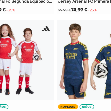
Jersey Arsenal Fc Segunda Equipación 2025-2026
9 €
74,99 €
−35%
99,99 €
−25%
IÑOS
NOVEDAD
NIÑOS