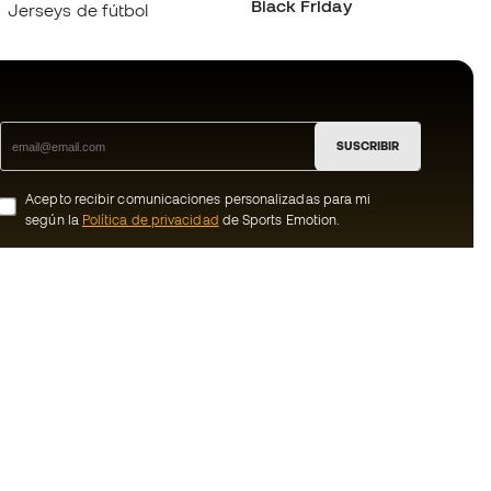
Black Friday
Jerseys de fútbol
SUSCRIBIR
Acepto recibir comunicaciones personalizadas para mi
según la
Política de privacidad
de Sports Emotion.
ion
#BeTheBest
Member
En Sports Emotion fomentamos una cultura
de vida deportiva orientada a lograr la
nosotros
felicidad completa del deportista, gracias
al ecosistema creado por la
generales de
especialización de cada una de las