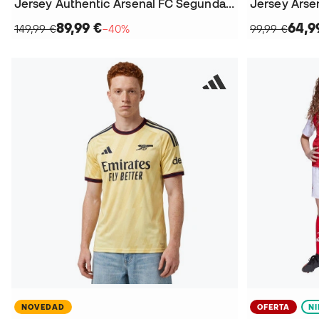
Jersey Authentic Arsenal FC Segunda Equipación 2025-2026
89,99 €
64,9
149,99 €
−40%
99,99 €
NOVEDAD
OFERTA
N