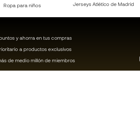
Jerseys Atlético de Madrid
Ropa para niños
untos y ahorra en tus compras
oritario a productos exclusivos
ás de medio millón de miembros
¿Te ayudamos?
Fútbol Emot
Atención al cliente
Comunidad 
Cambios y devoluciones
Trabaja con 
Guía de producto de fútbol
Condiciones 