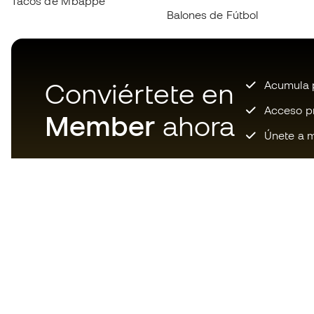
Tacos de Mbappé
Balones de Fútbol
Conviértete en
Acumula p
Acceso pri
Member
ahora
Únete a m
Descarga ahora la app de los
locos por el material de fútbol y
disfruta de compras más
rápidas y cómodas.