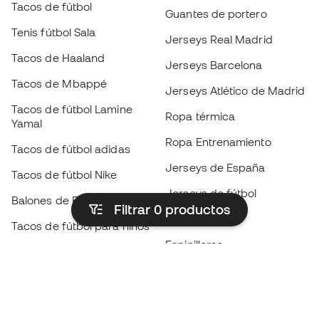
Tacos de fútbol
Guantes de portero
Tenis fútbol Sala
Jerseys Real Madrid
Tacos de Haaland
Jerseys Barcelona
Tacos de Mbappé
Jerseys Atlético de Madrid
Tacos de fútbol Lamine
Ropa térmica
Yamal
Ropa Entrenamiento
Tacos de fútbol adidas
Jerseys de España
Tacos de fútbol Nike
Jerseys de fútbol
Balones de Fútbol
Filtrar 0
productos
Impermeables
Tacos de fútbol para niños
Espinilleras
Guantes para niños
Ropa de portero
Tenis para niños
Black Friday
Ropa para niños