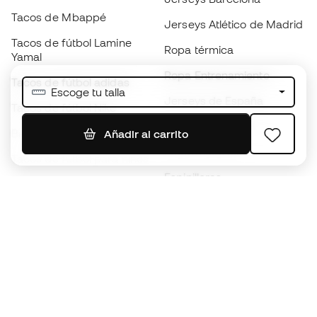
Tacos de Mbappé
Jerseys Atlético de Madrid
Tacos de fútbol Lamine
Ropa térmica
Yamal
Ropa Entrenamiento
Tacos de fútbol adidas
Escoge tu talla
Jerseys de España
Tacos de fútbol Nike
Jerseys de fútbol
Balones de Fútbol
Añadir al carrito
Impermeables
Tacos de fútbol para niños
Espinilleras
Guantes para niños
Ropa de portero
Tenis para niños
Black Friday
Ropa para niños
Conviértete en