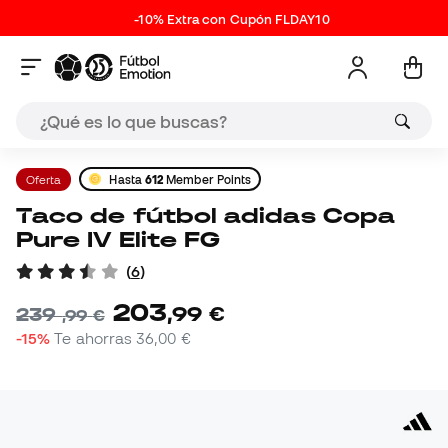
-10% Extra con Cupón FLDAY10
Oferta
Hasta
612
Member Points
Taco de fútbol adidas Copa
Pure IV Elite FG
(
6
)
203
,
99
€
239
,
99
€
-15%
Te ahorras
36,00 €