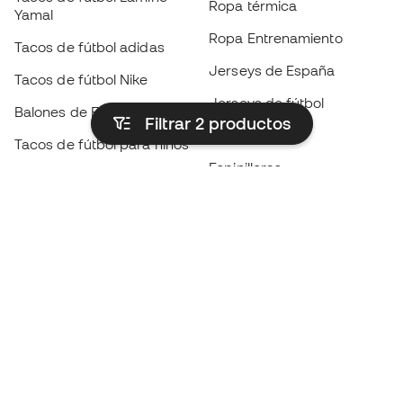
Ropa térmica
Yamal
Ropa Entrenamiento
Tacos de fútbol adidas
Jerseys de España
Tacos de fútbol Nike
Jerseys de fútbol
Balones de Fútbol
Filtrar 2
productos
Impermeables
Tacos de fútbol para niños
Espinilleras
Guantes para niños
Ropa de portero
Tenis para niños
Black Friday
Ropa para niños
Conviértete en
Member
ahora
Acumula puntos y ahorra en tus compras