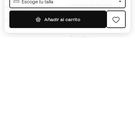
Escoge tu talla
Jerseys de España
Tacos de fútbol Nike
Jerseys de fútbol
Balones de Fútbol
Añadir al carrito
Impermeables
Tacos de fútbol para niños
Espinilleras
Guantes para niños
Ropa de portero
Tenis para niños
Black Friday
Ropa para niños
Conviértete en
Member
ahora
Acumula puntos y ahorra en tus compras
Acceso prioritario a productos exclusivos