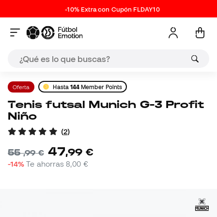
-10% Extra con Cupón FLDAY10
Oferta
Hasta
144
Member Points
Tenis futsal Munich G-3 Profit
Niño
(
2
)
47
,
99
€
55
,
99
€
-14%
Te ahorras
8,00 €