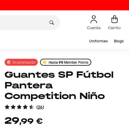
Cuenta
Carrito
Uniformes
Blogs
En promoción
Hasta
90
Member Points
Guantes SP Fútbol
Pantera
Competition Niño
(
26
)
29
,
99
€