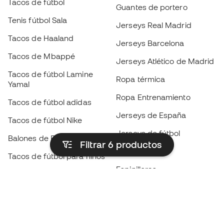
Tacos de fútbol
Guantes de portero
Tenis fútbol Sala
Jerseys Real Madrid
Tacos de Haaland
Jerseys Barcelona
Tacos de Mbappé
Jerseys Atlético de Madrid
Tacos de fútbol Lamine
Ropa térmica
Yamal
Ropa Entrenamiento
Tacos de fútbol adidas
Jerseys de España
Tacos de fútbol Nike
Jerseys de fútbol
Balones de Fútbol
Filtrar 6
productos
Impermeables
Tacos de fútbol para niños
Espinilleras
Guantes para niños
Ropa de portero
Tenis para niños
Black Friday
Ropa para niños