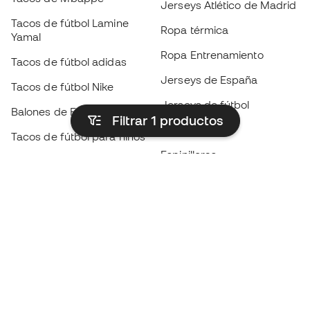
Jerseys Atlético de Madrid
Tacos de fútbol Lamine
Ropa térmica
Yamal
Ropa Entrenamiento
Tacos de fútbol adidas
Jerseys de España
Tacos de fútbol Nike
Jerseys de fútbol
Balones de Fútbol
Filtrar 1
productos
Impermeables
Tacos de fútbol para niños
Espinilleras
Guantes para niños
Ropa de portero
Tenis para niños
Black Friday
Ropa para niños
Conviértete en
Member
ahora