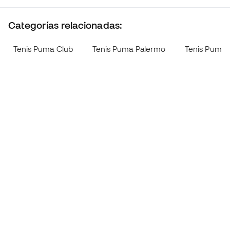
Categorías relacionadas:
Tenis Puma Club
Tenis Puma Palermo
Tenis Puma T