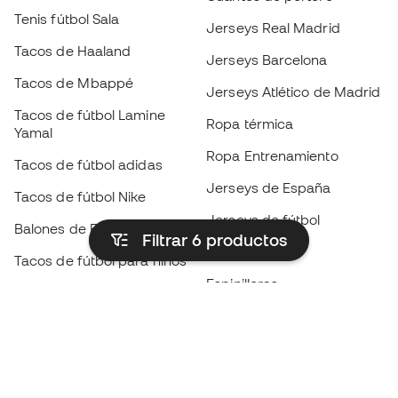
Tenis fútbol Sala
Jerseys Real Madrid
Tacos de Haaland
Jerseys Barcelona
Tacos de Mbappé
Jerseys Atlético de Madrid
Tacos de fútbol Lamine
Ropa térmica
Yamal
Ropa Entrenamiento
Tacos de fútbol adidas
Jerseys de España
Tacos de fútbol Nike
Jerseys de fútbol
Balones de Fútbol
Filtrar 6
productos
Impermeables
Tacos de fútbol para niños
Espinilleras
Guantes para niños
Ropa de portero
Tenis para niños
Black Friday
Ropa para niños