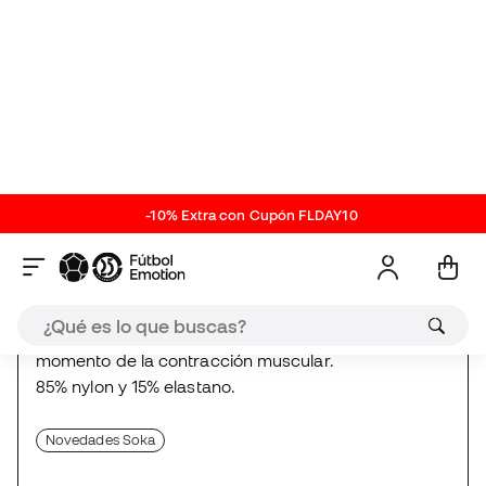
Descripción técnica de las
Medias
Sea Blue
ref. SO_V3026.04
| ref. proveedor V3026.04
Medias de competición para futbolistas. Malla
elástica en el gemelo para aliviar la presión en el
momento de la contracción muscular.
85% nylon y 15% elastano.
Novedades Soka
Valoraciones (2)