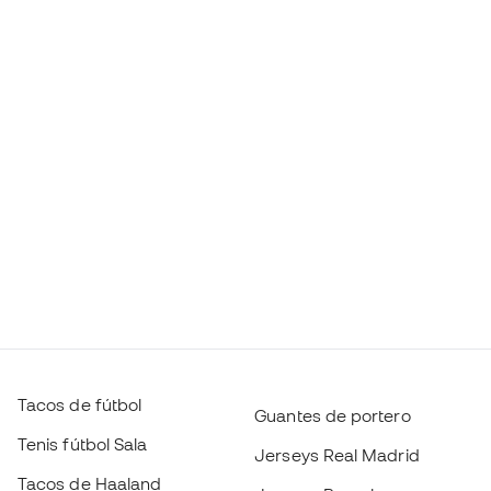
Tacos de fútbol
Guantes de portero
Tenis fútbol Sala
Jerseys Real Madrid
Tacos de Haaland
Jerseys Barcelona
Tacos de Mbappé
Jerseys Atlético de Madrid
Tacos de fútbol Lamine
Ropa térmica
Yamal
Ropa Entrenamiento
Tacos de fútbol adidas