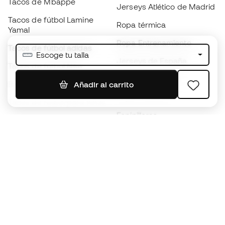
Tacos de Mbappé
Jerseys Atlético de Madrid
Tacos de fútbol Lamine
Ropa térmica
Yamal
Ropa Entrenamiento
Tacos de fútbol adidas
Escoge tu talla
Jerseys de España
Tacos de fútbol Nike
Jerseys de fútbol
Balones de Fútbol
Añadir al carrito
Impermeables
Tacos de fútbol para niños
Espinilleras
Guantes para niños
Ropa de portero
Tenis para niños
Black Friday
Ropa para niños
Conviértete en
Member
ahora