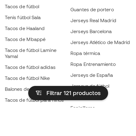
Tacos de fútbol
Guantes de portero
Tenis fútbol Sala
Jerseys Real Madrid
Tacos de Haaland
Jerseys Barcelona
Tacos de Mbappé
Jerseys Atlético de Madrid
Tacos de fútbol Lamine
Ropa térmica
Yamal
Ropa Entrenamiento
Tacos de fútbol adidas
Jerseys de España
Tacos de fútbol Nike
Jerseys de fútbol
Balones de Fútbol
Filtrar 121
productos
Impermeables
Tacos de fútbol para niños
Espinilleras
Guantes para niños
Ropa de portero
Tenis para niños
Black Friday
Ropa para niños