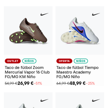
OUTLET
NIÑOS
OFERTA
NIÑOS
Taco de fútbol Zoom
Taco de fútbol Tiempo
Mercurial Vapor 16 Club
Maestro Academy
FG/MG KM Niño
FG/MG Niño
26,99 €
48,99 €
54,99 €
−51%
64,99 €
−25%