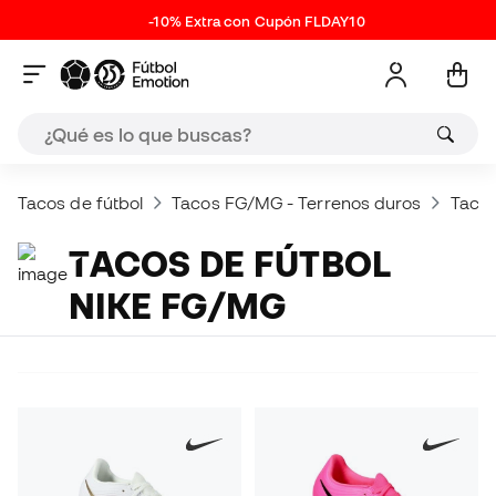
-10% Extra con Cupón FLDAY10
Tacos de fútbol
Tacos FG/MG - Terrenos duros
Tacos
TACOS DE FÚTBOL
NIKE FG/MG