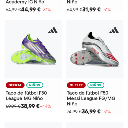
Academy IC Niño
Niño
44,99 €
31,99 €
64,99 €
−31%
64,99 €
−51%
OFERTA
NIÑOS
OUTLET
NIÑOS
Taco de fútbol F50
Taco de fútbol F50
League MG Niño
Messi League FG/MG
Niño
38,99 €
69,99 €
−44%
36,99 €
74,99 €
−51%