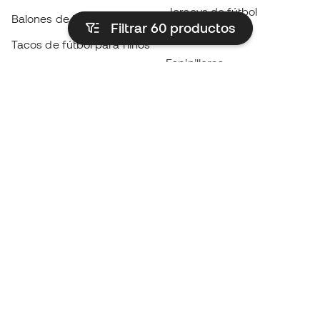
Jerseys de fútbol
Balones de Fútbol
Filtrar 60
productos
Impermeables
Tacos de fútbol para niños
Espinilleras
Guantes para niños
Ropa de portero
Tenis para niños
Black Friday
Ropa para niños
Conviértete en
Member
ahora
Acumula puntos y ahorra en tus compras
Acceso prioritario a productos exclusivos
Únete a más de medio millón de miembros