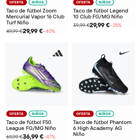
OFERTA
NIÑOS
OFERTA
NIÑOS
Taco de fútbol Zoom
Taco de fútbol Legend
Mercurial Vapor 16 Club
10 Club FG/MG Niño
Turf Niño
29,99 €
39,99 €
−25%
29,99 €
49,99 €
−40%
OFERTA
NIÑOS
OFERTA
NIÑOS
Taco de fútbol F50
Taco de fútbol Phantom
League FG/MG Niño
6 High Academy AG
Niño
36,99 €
69,99 €
−47%