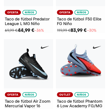
OFERTA
NIÑOS
OFERTA
NIÑOS
Taco de fútbol Predator
Taco de fútbol F50 Elite
League L MG Niño
FG Niño
44,99 €
83,99 €
69,99 €
−36%
119,99 €
−30%
OFERTA
NIÑOS
OUTLET
NIÑOS
Taco de fútbol Air Zoom
Taco de fútbol Phantom
Mercurial Vapor 16
6 Low Academy FG/MG