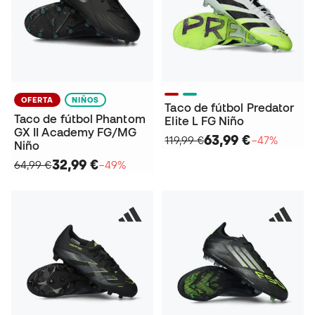
OFERTA
NIÑOS
Taco de fútbol Predator
Taco de fútbol Phantom
Elite L FG Niño
GX II Academy FG/MG
63,99 €
119,99 €
−47%
Niño
32,99 €
64,99 €
−49%