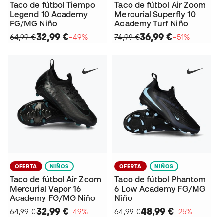
Taco de fútbol Tiempo
Taco de fútbol Air Zoom
Legend 10 Academy
Mercurial Superfly 10
FG/MG Niño
Academy Turf Niño
32,99 €
36,99 €
64,99 €
−49%
74,99 €
−51%
OFERTA
NIÑOS
OFERTA
NIÑOS
Taco de fútbol Air Zoom
Taco de fútbol Phantom
Mercurial Vapor 16
6 Low Academy FG/MG
Academy FG/MG Niño
Niño
32,99 €
48,99 €
64,99 €
−49%
64,99 €
−25%