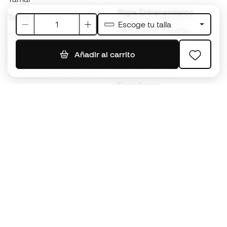
Ropa Entrenamiento
Tacos de fútbol adidas
Escoge tu talla
Jerseys de España
Tacos de fútbol Nike
Jerseys de fútbol
Balones de Fútbol
Añadir al carrito
Impermeables
Tacos de fútbol para niños
Espinilleras
Guantes para niños
Ropa de portero
Tenis para niños
Black Friday
Ropa para niños
Conviértete en
Member
ahora
Acumula puntos y ahorra en tus compras