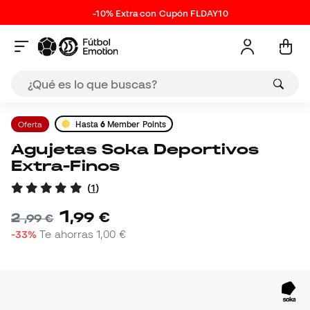
-10% Extra con Cupón FLDAY10
Oferta
Hasta
6
Member Points
Agujetas Soka Deportivos
Extra-Finos
(
1
)
1
,
99
€
2
,
99
€
-33%
Te ahorras
1,00 €