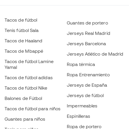
Jerseys Real Madrid
Tacos de Haaland
Jerseys Barcelona
Tacos de Mbappé
Jerseys Atlético de Madrid
Tacos de fútbol Lamine
Ropa térmica
Yamal
Ropa Entrenamiento
Tacos de fútbol adidas
Jerseys de España
Tacos de fútbol Nike
Jerseys de fútbol
Balones de Fútbol
Impermeables
Tacos de fútbol para niños
Escoge tu talla
Espinilleras
Guantes para niños
Ropa de portero
Tenis para niños
Añadir al carrito
Black Friday
Ropa para niños