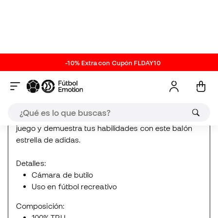
sin tener que inflarlo constantemente. Este balón es
ideal para el fútbol recreativo y está pensado para
ser práctico: una excelente opción para jugadores
de diferentes niveles. Con su diseño llamativo y
rendimiento confiable, este balón es imprescindible
para los fanáticos del fútbol. Vive el espíritu del
juego y demuestra tus habilidades con este balón
estrella de adidas.
Detalles:
Cámara de butilo
Uso en fútbol recreativo
Composición:
100% TPU
Accesorios
Balones de fútbol
Balones por tamaños
Novedades adidas
MESSI COLLECTIONS
Oferta