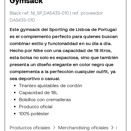
Gymsack
Black
ref. NI_SP_DA5435-010
| ref. proveedor
DA5435-010
Este gymsack del Sporting de Lisboa de Portugal
es el complemento perfecto para quienes buscan
combinar estilo y funcionalidad en su día a día.
Hecho por Nike con una capacidad de 18 litros,
esta bolsa no solo es espaciosa, sino que también
presenta un diseño elegante en color negro que
complementa a la perfección cualquier outfit, ya
sea deportivo o casual.
Tirantes ajustables de cordón
Capacidad de 18L
Bolsillos con cremalleras
Producto oficial
100% poliéster
Productos oficiales
Merchandising oficiales
Mochil