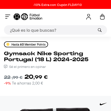
-10% Extra con Cupón FLDAY10
Hasta
63
Member Points
Gymsack Nike Sporting
Portugal (18 L) 2024-2025
Sé el primero en opinar
20
,
99
€
22
,
99
€
-9%
Te ahorras
2,00 €