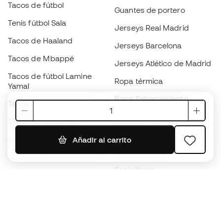
Tacos de fútbol
Guantes de portero
Tenis fútbol Sala
Jerseys Real Madrid
Tacos de Haaland
Jerseys Barcelona
Tacos de Mbappé
Jerseys Atlético de Madrid
Tacos de fútbol Lamine
Ropa térmica
Yamal
Ropa Entrenamiento
Tacos de fútbol adidas
Jerseys de España
Tacos de fútbol Nike
Jerseys de fútbol
Balones de Fútbol
Añadir al carrito
Impermeables
Tacos de fútbol para niños
Espinilleras
Guantes para niños
Ropa de portero
Tenis para niños
Black Friday
Ropa para niños