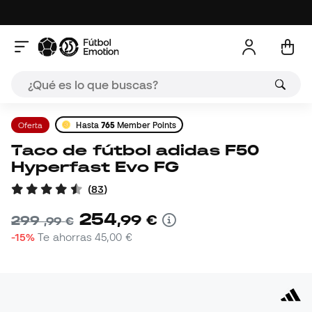
Oferta
Hasta
765
Member Points
Taco de fútbol adidas F50
Hyperfast Evo FG
(
83
)
254
,
99
€
299
,
99
€
-15%
Te ahorras
45,00 €