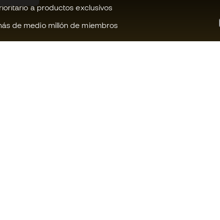
oritario a productos exclusivos
ás de medio millón de miembros
¿Te ayudamos?
Fútbol Emot
Atención al cliente
Comunidad 
Cambios y devoluciones
Trabaja con 
Guía de producto de fútbol
Condiciones 
contratación
Equivalencia de tallas de tacos de
fútbol
Información 
de cookies
Compliance
Política de p
Webs internacionales de Fútbol
Emotion
Aviso legal