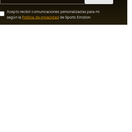
Acepto recibir comunicaciones personalizadas para mi
según la
Política de privacidad
de Sports Emotion.
ion
#BeTheBest
Member
En Sports Emotion fomentamos una cultura
de vida deportiva orientada a lograr la
nosotros
felicidad completa del deportista, gracias
al ecosistema creado por la
generales de
especialización de cada una de las
marcas que forman parte del grupo.
de compra - Política
Ver todas las tiendas
rivacidad
Basketball Emotion