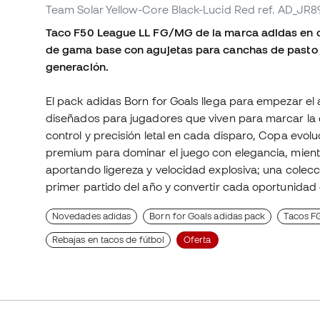
Team Solar Yellow-Core Black-Lucid Red
ref. AD_JR8
Taco F50 League LL FG/MG de la marca adidas en c
de gama base con agujetas para canchas de pasto 
generación.
El pack adidas Born for Goals llega para empezar el 
diseñados para jugadores que viven para marcar la 
control y precisión letal en cada disparo, Copa evo
premium para dominar el juego con elegancia, mient
aportando ligereza y velocidad explosiva; una colec
primer partido del año y convertir cada oportunidad 
Novedades adidas
Born for Goals adidas pack
Tacos F
Rebajas en tacos de fútbol
Oferta