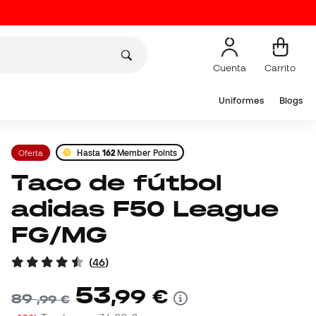
Cuenta
Carrito
Uniformes
Blogs
Oferta
Hasta
162
Member Points
Taco de fútbol
adidas F50 League
FG/MG
(
46
)
53
,
99
€
89
,
99
€