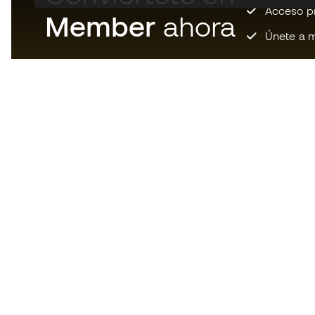
Acceso pri
Member
ahora
Únete a m
Descarga ahora la app de los
locos por el material de fútbol y
disfruta de compras más
rápidas y cómodas.