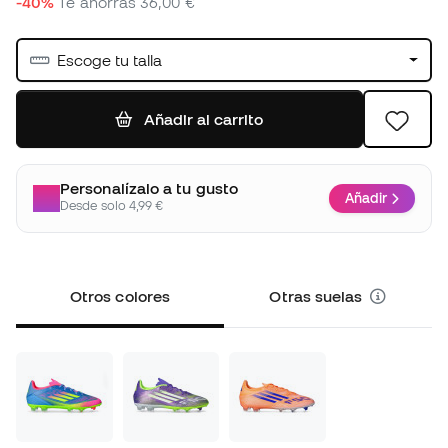
-40%
Te ahorras
36,00 €
Escoge tu talla
Añadir al carrito
Personalízalo a tu gusto
Añadir
Desde solo 4,99 €
Otros colores
Otras suelas