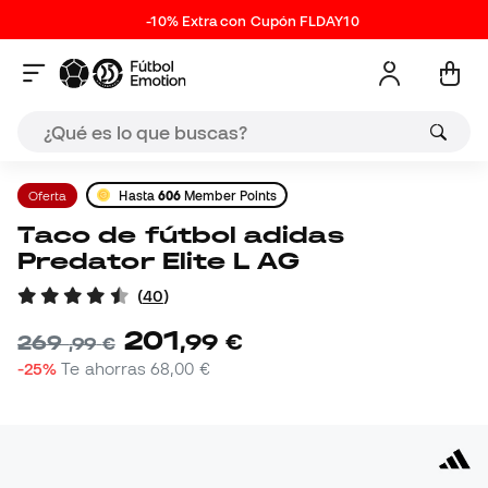
-10% Extra con Cupón FLDAY10
Oferta
Hasta
606
Member Points
Taco de fútbol adidas
Predator Elite L AG
(
40
)
201
,
99
€
269
,
99
€
-25%
Te ahorras
68,00 €