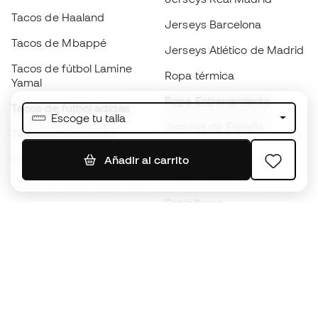
Tacos de Haaland
Jerseys Barcelona
Tacos de Mbappé
Jerseys Atlético de Madrid
Tacos de fútbol Lamine
Ropa térmica
Yamal
Ropa Entrenamiento
Tacos de fútbol adidas
Escoge tu talla
Jerseys de España
Tacos de fútbol Nike
Jerseys de fútbol
Balones de Fútbol
Añadir al carrito
Impermeables
Tacos de fútbol para niños
Espinilleras
Guantes para niños
Ropa de portero
Tenis para niños
Black Friday
Ropa para niños