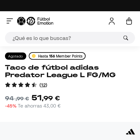
Agotado
Hasta
156
Member Points
Taco de fútbol adidas
Predator League L FG/MG
(
12
)
51
,
99
€
94
,
99
€
-45%
Te ahorras
43,00 €