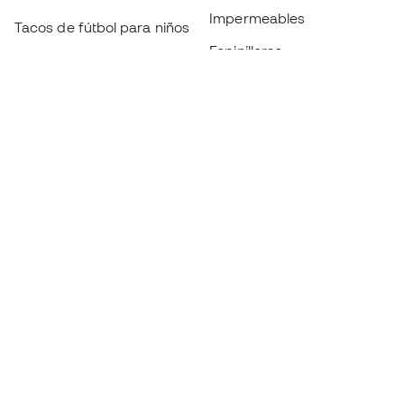
Impermeables
Tacos de fútbol para niños
Espinilleras
Guantes para niños
Ropa de portero
Tenis para niños
Black Friday
Ropa para niños
Conviértete en
Member
ahora
Acumula puntos y ahorra en tus compras
Acceso prioritario a productos exclusivos
Únete a más de medio millón de miembros