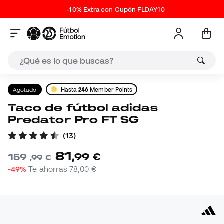
-10% Extra con Cupón FLDAY10
Agotado
Hasta
246
Member Points
Taco de fútbol adidas
Predator Pro FT SG
(
13
)
81
,
99
€
159
,
99
€
-49%
Te ahorras
78,00 €