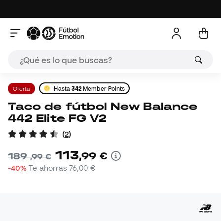
Oferta
Hasta
342
Member Points
Taco de fútbol New Balance
442 Elite FG V2
(
2
)
113
,
99
€
189
,
99
€
-40%
Te ahorras
76,00 €